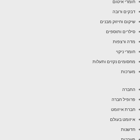
חומרי איטום
דבקים ורובה
שיקום וחיזוק מבנים
סילרים ותוספים
מדה ורצפות
חומרי ניקוי
מחסומים נקזים ותעלות
מערכות
החברה
פרופיל חברה
חברת איזומט
איזומט בעולם
חדשנות
מערכות