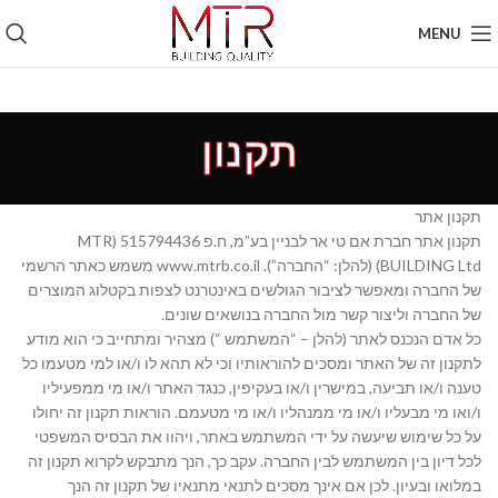
MENU
תקנון
תקנון אתר
תקנון אתר חברת אם טי אר לבניין בע”מ, ח.פ 515794436 (MTR
BUILDING Ltd) (להלן: “החברה”). www.mtrb.co.il משמש כאתר הרשמי
של החברה ומאפשר לציבור הגולשים באינטרנט לצפות בקטלוג המוצרים
של החברה וליצור קשר מול החברה בנושאים שונים.
כל אדם הנכנס לאתר (להלן – “המשתמש “) מצהיר ומתחייב כי הוא מודע
לתקנון זה של האתר ומסכים להוראותיו וכי לא תהא לו ו/או למי מטעמו כל
טענה ו/או תביעה, במישרין ו/או בעקיפין, כנגד האתר ו/או מי ממפעיליו
ו/ואו מי מבעליו ו/או מי ממנהליו ו/או מי מטעמם. הוראות תקנון זה יחולו
על כל שימוש שיעשה על ידי המשתמש באתר, ויהוו את הבסיס המשפטי
לכל דיון בין המשתמש לבין החברה. עקב כך, הנך מתבקש לקרוא תקנון זה
במלואו ובעיון. לכן אם אינך מסכים לתנאי מתנאיו של תקנון זה הנך