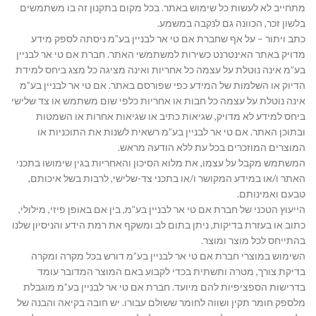
מתחייב לא לעשות כל שימוש באתר. בכל מקום בתקנון זה בו משתמשים
בלשון זכר, הכוונה גם לנקבה במשמע.
כתב ויתור – על אף שחברת אם טי אר לבניין בע”מ ניסתה לספק מידע
מדויק באתר האינטרנט כשירות למשתמשי האתר. חברת אם טי אר לבניין
בע”מ אינה נוטלת על עצמה כל אחריות ואינה מציגה כל מצג ביחס למידת
הדיוק או השלמות של המידע כפי שפורסם באתר. אם טי אר לבניין בע”מ
אינה נוטלת על עצמה כל חבות או אחריות כלפי שום משתמש או צד שלישי
ביחס למידע לא מדויק, שגיאות כתיב או שגיאות אחרות או השמטות
ובתוכן האתר. אם טי אר לבניין בע”מ רשאית לשנות את התוכניות או
המוצרים המוזכרים בכל עת ללא הודעה מראש.
המשתמש מקבל על עצמו, את מלוא הסיכון והאחריות בגין שימושו בתכני
האתר ו/או במידע המקושר ו/או בתכני צד-שלישי, לרבות בשל איכותם,
טבעם ואמינותם.
הייעוץ הטכני של חברת אם טי אר לבניין בע”מ, בין אם באופן פיזי, מילולי,
כתוב או בעזרת בדיקות, ניתן בתום לב ומשקף את רמת הידע והניסיון שלנו
בהתייחס לכל מוצר ומוצר.
השימוש במוצרי חברת אם טי אר לבניין בע”מ דורש בכל מקרה ומקרה
בדיקת צורך, מטרה ותשתית בכדי לקבוע באם המוצר המדובר עומד
בדרישות הספציפיות להם מיועד. חברת אם טי אר לבניין בע”מ מוגבלת
מלספק חומר תקין ושווה לחומר ששולם עבורו. יש חובה בקיאה והבנה של