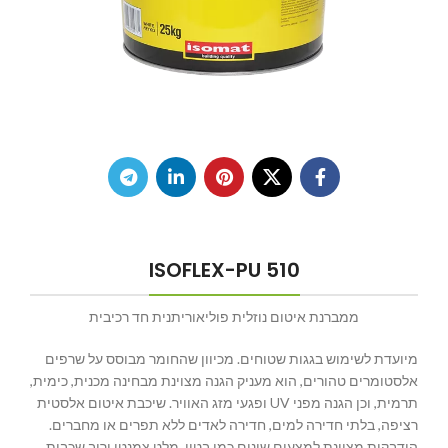
ISOFLEX-PU 510
ממברנת איטום נוזלית פוליאוריתנית חד רכיבית
מיועדת לשימוש בגגות שטוחים. מכיוון שהחומר מבוסס על שרפים
אלסטומרים טהורים, הוא מעניק הגנה מצוינת מבחינה מכנית, כימית,
תרמית, וכן הגנה מפני UV ופגעי מזג האוויר. שיכבת איטום אלסטית
רציפה, בלתי חדירה למים, חדירה לאדים ללא תפרים או מחברים.
הידבקות מצוינת למצעים שונים כמו בטון, מלט צמנטי ורוב שכבות