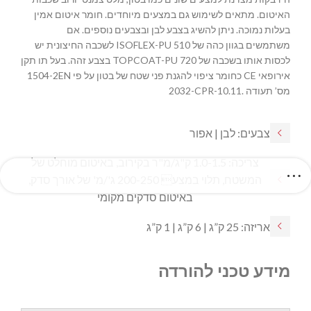
האיטום. מתאים לשימוש גם במצעים מיוחדים. חומר איטום אמין
בעלות נמוכה. ניתן להשיג בצבע לבן ובצבעים נוספים. אם
משתמשים בגוון כהה של ISOFLEX-PU 510 לשכבה החיצונית יש
לכסות אותו בשכבה של TOPCOAT-PU 720 בצבע זהה. בעל תו תקן
אירופאי CE כחומר ציפוי להגנת פני שטח של בטון על פי 1504-2EN
מס’ תעודה
2032-CPR-10.11.
צבעים: לבן | אפור
צריכה: 1.0-1.5 ק"ג/מ"ר בקירוב, באיטום מוחלט של
המשטח, תלוי במצע 200-250 ג'/מ' של אורך סדק,
באיטום סדקים מקומי
אריזה: 25 ק”ג | 6 ק”ג | 1 ק”ג
מידע טכני להורדה