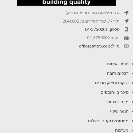
א.ת מילואות מזרח (כפר מסריק)
ת.ד 77, כפר חסידים ב', 2045002
טלפון: 04-3750001
פקס: 04-3750002
מייל: office@mtrb.co.il
חומרי איטום
דבקים ורובה
שיקום וחיזוק מבנים
סילרים ותוספים
מדה ורצפות
חומרי ניקוי
מחסומים נקזים ותעלות
מערכות