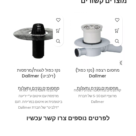
מוצרים קשורים
תע
מחסום רצפה (נקז כפול)
נקז כפול לגגות/מרפסות
מ
Dallmer
(דלביט) Dallmer
מחסומים נקזים ותעלות
מחסומים נקזים ותעלות
קולטן מים (מחסום רצפה) לשטח
קולטן מי גשם. מיועד לגג או
מרוצף דגם S-10 של חברת
מרפסת עם איטום ע"י יריעה
Dallmer
ביטומנית או איטום במריחה. דגם
"דלביט" של חברת Dallmer
לפרטים נוספים צרו קשר עכשיו
שם