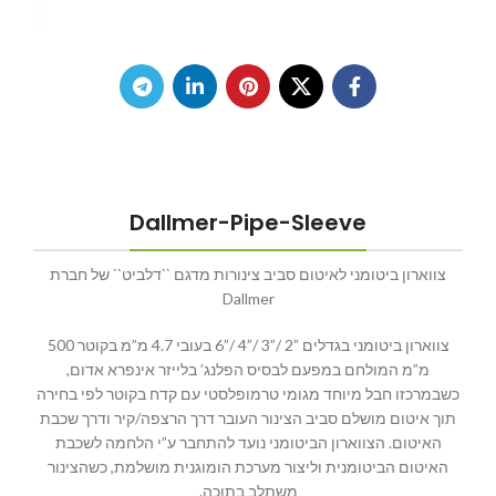
Dallmer-Pipe-Sleeve
צווארון ביטומני לאיטום סביב צינורות מדגם ``דלביט`` של חברת
Dallmer
צווארון ביטומני בגדלים ”2 /”3 /”4 /”6 בעובי 4.7 מ”מ בקוטר 500
מ”מ המולחם במפעם לבסיס הפלנג’ בלייזר אינפרא אדום,
כשבמרכזו חבל מיוחד מגומי טרמופלסטי עם קדח בקוטר לפי בחירה
תוך איטום מושלם סביב הצינור העובר דרך הרצפה/קיר ודרך שכבת
האיטום. הצווארון הביטומני נועד להתחבר ע”י הלחמה לשכבת
האיטום הביטומנית וליצור מערכת הומוגנית מושלמת, כשהצינור
משתלב בתוכה.